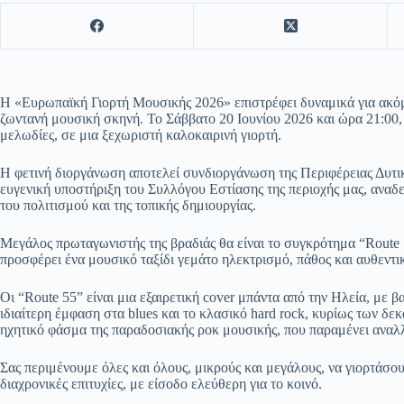
Η «Ευρωπαϊκή Γιορτή Μουσικής 2026» επιστρέφει δυναμικά για ακόμα
ζωντανή μουσική σκηνή. Το Σάββατο 20 Ιουνίου 2026 και ώρα 21:00,
μελωδίες, σε μια ξεχωριστή καλοκαιρινή γιορτή.
Η φετινή διοργάνωση αποτελεί συνδιοργάνωση της Περιφέρειας Δυτικ
ευγενική υποστήριξη του Συλλόγου Εστίασης της περιοχής μας, αναδ
του πολιτισμού και της τοπικής δημιουργίας.
Μεγάλος πρωταγωνιστής της βραδιάς θα είναι το συγκρότημα “Route 5
προσφέρει ένα μουσικό ταξίδι γεμάτο ηλεκτρισμό, πάθος και αυθεντι
Οι “Route 55” είναι μια εξαιρετική cover μπάντα από την Ηλεία, με β
ιδιαίτερη έμφαση στα blues και το κλασικό hard rock, κυρίως των δεκ
ηχητικό φάσμα της παραδοσιακής ροκ μουσικής, που παραμένει αναλ
Σας περιμένουμε όλες και όλους, μικρούς και μεγάλους, να γιορτάσ
διαχρονικές επιτυχίες, με είσοδο ελεύθερη για το κοινό.