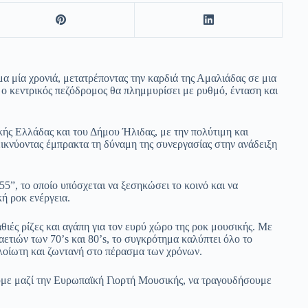
 μία χρονιά, μετατρέποντας την καρδιά της Αμαλιάδας σε μια
 ο κεντρικός πεζόδρομος θα πλημμυρίσει με ρυθμό, ένταση και
ής Ελλάδας και του Δήμου Ήλιδας, με την πολύτιμη και
εικνύοντας έμπρακτα τη δύναμη της συνεργασίας στην ανάδειξη
5”, το οποίο υπόσχεται να ξεσηκώσει το κοινό και να
κή ροκ ενέργεια.
αθιές ρίζες και αγάπη για τον ευρύ χώρο της ροκ μουσικής. Με
αετιών των 70’s και 80’s, το συγκρότημα καλύπτει όλο το
λοίωτη και ζωντανή στο πέρασμα των χρόνων.
ουμε μαζί την Ευρωπαϊκή Γιορτή Μουσικής, να τραγουδήσουμε