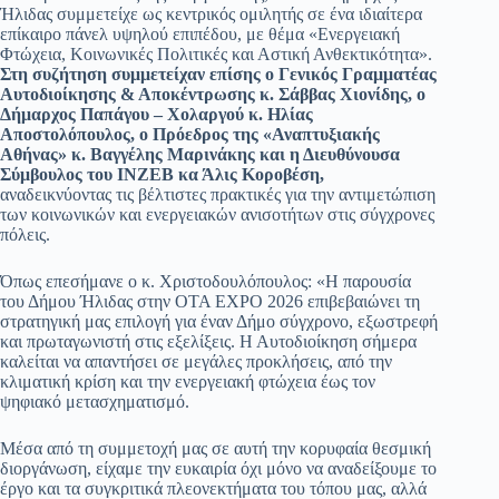
Ήλιδας συμμετείχε ως κεντρικός ομιλητής σε ένα ιδιαίτερα
επίκαιρο πάνελ υψηλού επιπέδου, με θέμα «Ενεργειακή
Φτώχεια, Κοινωνικές Πολιτικές και Αστική Ανθεκτικότητα».
Στη συζήτηση συμμετείχαν επίσης ο Γενικός Γραμματέας
Αυτοδιοίκησης & Αποκέντρωσης κ. Σάββας Χιονίδης, ο
Δήμαρχος Παπάγου – Χολαργού κ. Ηλίας
Αποστολόπουλος, ο Πρόεδρος της «Αναπτυξιακής
Αθήνας» κ. Βαγγέλης Μαρινάκης και η Διευθύνουσα
Σύμβουλος του ΙΝΖΕΒ κα Άλις Κοροβέση,
αναδεικνύοντας τις βέλτιστες πρακτικές για την αντιμετώπιση
των κοινωνικών και ενεργειακών ανισοτήτων στις σύγχρονες
πόλεις.
Όπως επεσήμανε ο κ. Χριστοδουλόπουλος: «Η παρουσία
του Δήμου Ήλιδας στην OTA EXPO 2026 επιβεβαιώνει τη
στρατηγική μας επιλογή για έναν Δήμο σύγχρονο, εξωστρεφή
και πρωταγωνιστή στις εξελίξεις. Η Αυτοδιοίκηση σήμερα
καλείται να απαντήσει σε μεγάλες προκλήσεις, από την
κλιματική κρίση και την ενεργειακή φτώχεια έως τον
ψηφιακό μετασχηματισμό.
Μέσα από τη συμμετοχή μας σε αυτή την κορυφαία θεσμική
διοργάνωση, είχαμε την ευκαιρία όχι μόνο να αναδείξουμε το
έργο και τα συγκριτικά πλεονεκτήματα του τόπου μας, αλλά