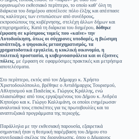
οργανωμένο εκθεσιακό περίπτερο, το οποίο καθ’ όλη τη
διάρκεια του διημέρου αποτέλεσε πόλο έλξης και απέσπασε
τις καλύτερες των εντυπώσεων από συνέδρους,
εκπροσώπους της κυβέρνησης, στελέχη άλλων δήμων και
επιχειρηματίες. Κατά τη διάρκεια του διημέρου,
δόθηκε
έμφαση σε κρίσιμους τομείς που «καίνε» την
Αυτοδιοίκηση, όπως οι σύγχρονες υποδομές, η βιώσιμη
ανάπτυξη, ο ψηφιακός μετασχηματισμός, τα
χρηματοδοτικά εργαλεία, η κυκλική οικονομία, η
πολιτική προστασία, η κυβερνοασφάλεια και οι έξυπνες
πόλεις
, με έμφαση σε εφαρμόσιμες πρακτικές και μετρήσιμα
αποτελέσματα.
Στο περίπτερο, εκτός από τον Δήμαρχο κ. Χρήστο
Χριστοδουλόπουλο, βρέθηκε ο Αντιδήμαρχος Τουρισμού,
Αθλητισμού και Παιδείας κ. Γιώργος Κράλλης, ενώ
πλαισιώθηκε από τους εργαζομένους του Δήμου κ. Ανδρέα
Κηπούρο και κ. Γιώργο Καλλιμάνη, οι οποίοι ενημέρωσαν
αναλυτικά τους επισκέπτες για τις πρωτοβουλίες και τα
αναπτυξιακά προγράμματα της περιοχής.
Παράλληλα με την εκθεσιακή παρουσία, εξαιρετικά
σημαντική ήταν η θεσμική παρέμβαση του Δήμου στο
συνεδριακό σκέλος της διοργάνωσης, όπου ο Δήμαρχος