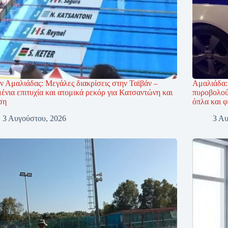
ν Αμαλιάδας: Μεγάλες διακρίσεις στην Ταϊβάν –
Αμαλιάδα:
νια επιτυχία και ατομικά ρεκόρ για Κατσαντώνη και
πυροβολού
ση
όπλα και φ
3 Αυγούστου, 2026
3 Αυ