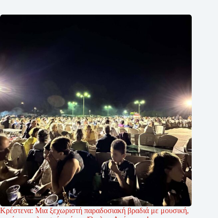
Κρέστενα: Μια ξεχωριστή παραδοσιακή βραδιά με μουσική,