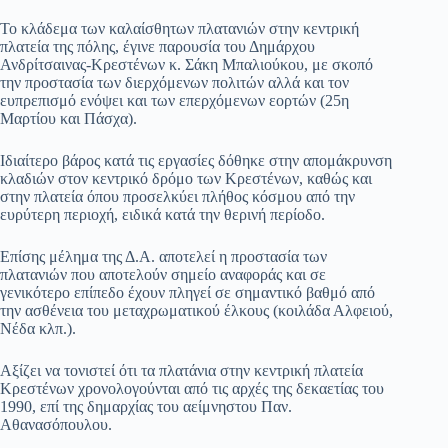
Το κλάδεμα των καλαίσθητων πλατανιών στην κεντρική
πλατεία της πόλης, έγινε παρουσία του Δημάρχου
Ανδρίτσαινας-Κρεστένων κ. Σάκη Μπαλιούκου, με σκοπό
την προστασία των διερχόμενων πολιτών αλλά και τον
ευπρεπισμό ενόψει και των επερχόμενων εορτών (25η
Μαρτίου και Πάσχα).
Ιδιαίτερο βάρος κατά τις εργασίες δόθηκε στην απομάκρυνση
κλαδιών στον κεντρικό δρόμο των Κρεστένων, καθώς και
στην πλατεία όπου προσελκύει πλήθος κόσμου από την
ευρύτερη περιοχή, ειδικά κατά την θερινή περίοδο.
Επίσης μέλημα της Δ.Α. αποτελεί η προστασία των
πλατανιών που αποτελούν σημείο αναφοράς και σε
γενικότερο επίπεδο έχουν πληγεί σε σημαντικό βαθμό από
την ασθένεια του μεταχρωματικού έλκους (κοιλάδα Αλφειού,
Νέδα κλπ.).
Αξίζει να τονιστεί ότι τα πλατάνια στην κεντρική πλατεία
Κρεστένων χρονολογούνται από τις αρχές της δεκαετίας του
1990, επί της δημαρχίας του αείμνηστου Παν.
Αθανασόπουλου.