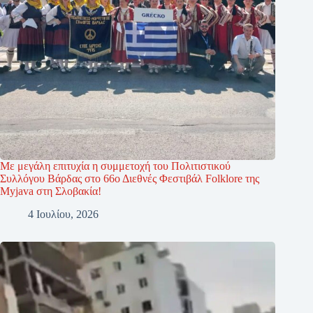
Με μεγάλη επιτυχία η συμμετοχή του Πολιτιστικού
Συλλόγου Βάρδας στο 66ο Διεθνές Φεστιβάλ Folklore της
Myjava στη Σλοβακία!
4 Ιουλίου, 2026