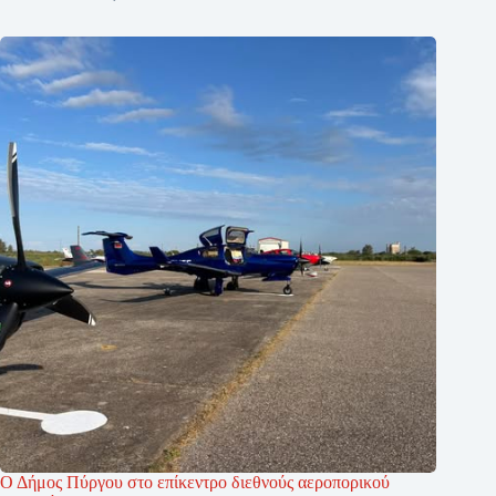
Ο Δήμος Πύργου στο επίκεντρο διεθνούς αεροπορικού