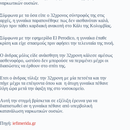
ναρκωτικών ουσιών.
Σύμφωνα με τα όσα είπε ο 32χρονος σύντροφός της στις
αρχές, η γυναίκα παραπονέθηκε πως δεν αισθανόταν καλά,
λίγο πριν πάθει καρδιακή ανακοπή στο Κάλι της Κολομβίας.
Σύμφωνα με την εφημερίδα El Perodico, η γυναίκα έπαθε
κρίση και είχε σπασμούς πριν αφήσει την τελευταία της πνοή.
Ο άνδρας μόλις είδε ανάισθητη την 32χρονη κάλεσε αμέσως
ασθενοφόρο, ωστόσο δεν μπορούσε να περιμένει μέχρι οι
διασώστες να έρθουν στο σπίτι της.
Ετσι ο άνδρας τύλιξε την 32χρονη με μία πετσέτα και την
πήγε μέχρι τα επέιγοντα όπου και η άτυχη γυναίκα πέθανε
λίγη ώρα μετά την άφιξη της στο νοσοκομείο.
Αυτή την στιγμή βρίσκεται σε εξέλιξη έρευνα για να
διαπιστωθεί αν η γυναίκα πέθανε από υπερβολική
κατανάλωση ναρκωτικών ουσιών.
Πηγή:
iefimerida.gr