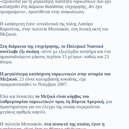
«
Πρόκειται για τη μεγαλύτερη ποσότητα ναρκωτικών που έχει
κατασχεθεί στη διάρκεια θαλάσσιας επιχείρησης, δεν έχει
προηγούμενο
», προστίθεται στην ανακοίνωση.
Η κατάσχεση έγινε νοτιοδυτικά της πόλης Λασάρο
Καρντένας, στην πολιτεία Μιτσοακάν, στη δυτική ακτή του
Μεξικού.
Στη διάρκεια της επιχείρησης, το Πολεμικό Ναυτικό
συνέλαβε έξι σκάφη
-πέντε με εξωλέμβιο κινητήρα και ένα
ημικαταδυόμενο μήκους περίπου 15 μέτρων- καθώς και 23
άτομα.
Η μεγαλύτερη κατάσχεση ναρκωτικών στην ιστορία του
Μεξικού
, 23 τόνοι κολομβιανής κοκαΐνης, είχε
πραγματοποιηθεί το Νοέμβριο 2007.
Εδώ και δεκαετίες
το Μεξικό είναι κόμβος του
λαθρεμπορίου ναρκωτικών προς τη Βόρεια Αμερική
, μια
δραστηριότητα για τον έλεγχο της οποίας συγκρούεται
μεγάλος αριθμός καρτέλ.
Η πολιτεία Μιτσοακάν,
στα ανοικτά της οποίας έγινε η