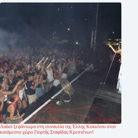
Λαϊκό ξεφάντωμα στη συναυλία της Έλλης Κοκκίνου στον
κατάμεστο χώρο Γιορτής Σταφίδας Κρεστένων!