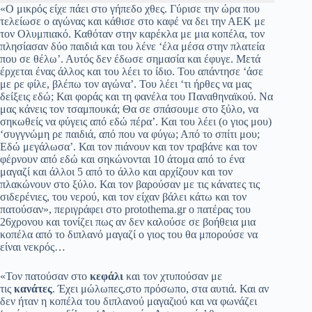
«Ο μικρός είχε πάει στο γήπεδο χθες. Γύρισε την ώρα που
τελείωσε ο αγώνας και κάθισε στο καφέ να δει την ΑΕΚ με
τον Ολυμπιακό. Καθόταν στην καρέκλα με μια κοπέλα, τον
πλησίασαν δύο παιδιά και του λένε ‘έλα μέσα στην πλατεία
που σε θέλω’. Αυτός δεν έδωσε σημασία και έφυγε. Μετά
έρχεται ένας άλλος και του λέει το ίδιο. Του απάντησε ‘άσε
με ρε φίλε, βλέπω τον αγώνα’. Του λέει ‘τι ήρθες να μας
δείξεις εδώ; Και φοράς και τη φανέλα του Παναθηναϊκού. Να
μας κάνεις τον τσαμπουκά; Θα σε σπάσουμε στο ξύλο, να
σηκωθείς να φύγεις από εδώ πέρα’. Και του λέει (ο γιος μου)
‘συγγνώμη ρε παιδιά, από που να φύγω; Από το σπίτι μου;
Εδώ μεγάλωσα’. Και τον πιάνουν και τον τραβάνε και τον
φέρνουν από εδώ και σηκώνονται 10 άτομα από το ένα
μαγαζί και άλλοι 5 από το άλλο και αρχίζουν και τον
πλακώνουν στο ξύλο. Και τον βαρούσαν με τις κάνατες τις
σιδερένιες, του νερού, και τον είχαν βάλει κάτω και τον
πατούσαν», περιγράφει στο protothema.gr ο πατέρας του
26χρονου και τονίζει πως αν δεν καλούσε σε βοήθεια μια
κοπέλα από το διπλανό μαγαζί ο γιος του θα μπορούσε να
είναι νεκρός…
«Τον πατούσαν στο
κεφάλι
και τον χτυπούσαν με
τις
κανάτες
. Έχει μώλωπες,στο πρόσωπο, στα αυτιά. Και αν
δεν ήταν η κοπέλα του διπλανού μαγαζιού και να φωνάζει