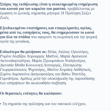
Στόχος της εκδήλωσης είναι η ολοκληρωμένη ενημέρωση
του κοινού για τον καρκίνο του μαστού
, προβάλλοντας με
έμφαση το ζωτικής σημασίας μήνυμα: Η Πρόληψη Σώζει
Ζωές.
Εξειδικευμένοι επιστήμονες και επαγγελματίες υγείας,
μέσα από τις εισηγήσεις τους, θα ενημερώσουν το κοινό
για όλα τα στάδια
που αφορούν τη σωματική και την ψυχική
υγεία της γυναίκας.
Ειδικότερα θα μιλήσουν οι:
Ηλίας Λιόλιος Ογκολόγος,
Ρομίνα Αλεβίζου Χειρουργός Μαστού, Μαρία Αγαλιανού
Ακτινοδιαγνώστρια, Μαρία Στρουμπάκου Νοσηλεύτρια,
Διονυσία Μπίθα Κοινωνική Λειτουργός, Παναγιώτης
Γεωργακόπουλος Ψυχολόγος, Ματίνα Χειράκη Αισθητικός,
Σεμίνα Λαμπαούνα Διατροφολόγος και Βάσω Τσαντίλη,
Γυμνάστρια. Αμέσως μετά την ολοκλήρωση της παρουσίασης
των εισηγήσεων θα ακολουθήσει συζήτηση.
Οι θεματικές ενότητες θα καλύψουν:
• Τη σημασία της πρόληψης και του τακτικού ελέγχου,