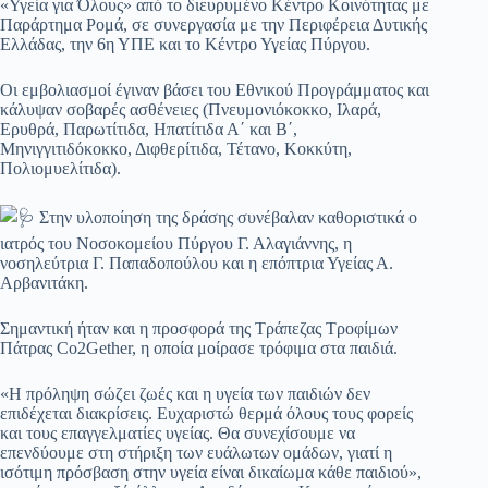
«Υγεία για Όλους» από το διευρυμένο Κέντρο Κοινότητας με
Παράρτημα Ρομά, σε συνεργασία με την Περιφέρεια Δυτικής
Ελλάδας, την 6η ΥΠΕ και το Κέντρο Υγείας Πύργου.
Οι εμβολιασμοί έγιναν βάσει του Εθνικού Προγράμματος και
κάλυψαν σοβαρές ασθένειες (Πνευμονιόκοκκο, Ιλαρά,
Ερυθρά, Παρωτίτιδα, Ηπατίτιδα Α΄ και Β΄,
Μηνιγγιτιδόκοκκο, Διφθερίτιδα, Τέτανο, Κοκκύτη,
Πολιομυελίτιδα).
Στην υλοποίηση της δράσης συνέβαλαν καθοριστικά ο
ιατρός του Νοσοκομείου Πύργου Γ. Αλαγιάννης, η
νοσηλεύτρια Γ. Παπαδοπούλου και η επόπτρια Υγείας Α.
Αρβανιτάκη.
Σημαντική ήταν και η προσφορά της Τράπεζας Τροφίμων
Πάτρας Co2Gether, η οποία μοίρασε τρόφιμα στα παιδιά.
«Η πρόληψη σώζει ζωές και η υγεία των παιδιών δεν
επιδέχεται διακρίσεις. Ευχαριστώ θερμά όλους τους φορείς
και τους επαγγελματίες υγείας. Θα συνεχίσουμε να
επενδύουμε στη στήριξη των ευάλωτων ομάδων, γιατί η
ισότιμη πρόσβαση στην υγεία είναι δικαίωμα κάθε παιδιού»,