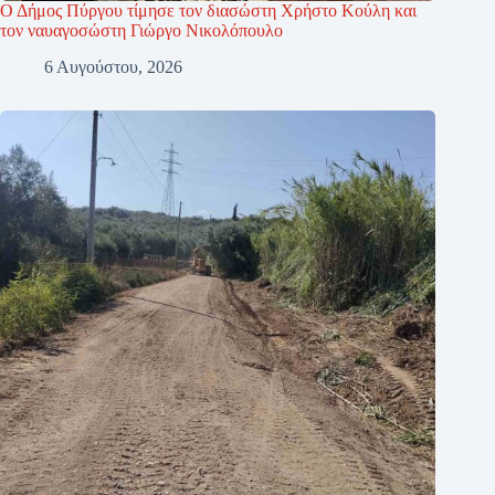
Ο Δήμος Πύργου τίμησε τον διασώστη Χρήστο Κούλη και
τον ναυαγοσώστη Γιώργο Νικολόπουλο
6 Αυγούστου, 2026