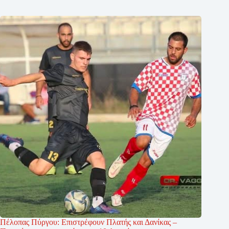
Πέλοπας Πύργου: Επιστρέφουν Πλατής και Δανίκας –