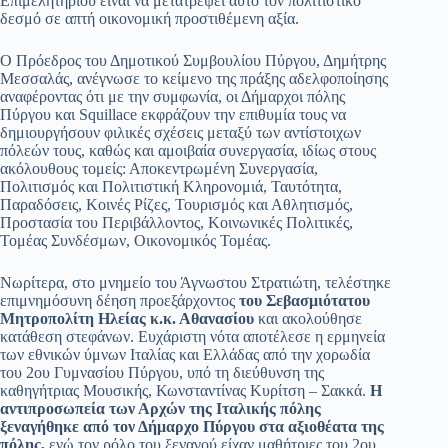
Επιμελητηρίου είναι να μετατρέψει αυτό τον πολιτιστικό
δεσμό σε απτή οικονομική προστιθέμενη αξία.
Ο Πρόεδρος του Δημοτικού Συμβουλίου Πύργου, Δημήτρης
Μεσσαλάς, ανέγνωσε το κείμενο της πράξης αδελφοποίησης
αναφέροντας ότι με την συμφωνία, οι Δήμαρχοι πόλης
Πύργου και Squillace εκφράζουν την επιθυμία τους να
δημιουργήσουν φιλικές σχέσεις μεταξύ των αντίστοιχων
πόλεών τους, καθώς και αμοιβαία συνεργασία, ιδίως στους
ακόλουθους τομείς: Αποκεντρωμένη Συνεργασία,
Πολιτισμός και Πολιτιστική Κληρονομιά, Ταυτότητα,
Παραδόσεις, Κοινές Ρίζες, Τουρισμός και Αθλητισμός,
Προστασία του Περιβάλλοντος, Κοινωνικές Πολιτικές,
Τομέας Συνδέσμων, Οικονομικός Τομέας.
Νωρίτερα, στο μνημείο του Άγνωστου Στρατιώτη, τελέστηκε
επιμνημόσυνη δέηση προεξάρχοντος
του Σεβασμιότατου
Μητροπολίτη Ηλείας κ.κ. Αθανασίου
και ακολούθησε
κατάθεση στεφάνων. Ευχάριστη νότα αποτέλεσε η ερμηνεία
των εθνικών ύμνων Ιταλίας και Ελλάδας από την χορωδία
του 2ου Γυμνασίου Πύργου, υπό τη διεύθυνση της
καθηγήτριας Μουσικής, Κωνσταντίνας Κυρίτση – Σακκά.
Η
αντιπροσωπεία των Αρχών της Ιταλικής πόλης
ξεναγήθηκε από τον Δήμαρχο Πύργου στα αξιοθέατα της
πόλης,
ενώ τον ρόλο του ξεναγού είχαν μαθήτριες του 2ου