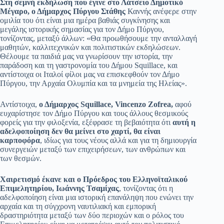
Στη σεμνή εκδήλωση που έγινε στο Λάτσειο Δημοτικό
Μέγαρο, ο Δήμαρχος Πύργου Στάθης
Καννής ανέφερε στην
ομιλία του ότι είναι μια ημέρα βαθιάς συγκίνησης και
μεγάλης ιστορικής σημασίας για τον Δήμο Πύργου,
τονίζοντας, μεταξύ άλλων: «Θα προωθήσουμε την ανταλλαγή
μαθητών, καλλιτεχνικών και πολιτιστικών εκδηλώσεων.
Θέλουμε τα παιδιά μας να γνωρίσουν την ιστορία, την
παράδοση και τη γαστρονομία του Δήμου Squillace, και
αντίστοιχα οι Ιταλοί φίλοι μας να επισκεφθούν τον Δήμο
Πύργου, την Αρχαία Ολυμπία και τα μνημεία της Ηλείας».
Αντίστοιχα,
ο Δήμαρχος Squillace, Vincenzo Zofrea,
αφού
ευχαρίστησε τον Δήμο Πύργου και τους άλλους θεσμικούς
φορείς για την φιλοξενία, εξέφρασε τη βεβαιότητα ότι
αυτή η
αδελφοποίηση δεν θα μείνει στο χαρτί, θα είναι
καρποφόρα
, ιδίως για τους νέους αλλά και για τη δημιουργία
συνεργειών μεταξύ των επιχειρήσεων, των ανθρώπων και
των θεσμών.
Χαιρετισμό έκανε και ο Πρόεδρος του Ελληνοϊταλικού
Επιμελητηρίου, Ιωάννης Τσαμίχας
, τονίζοντας ότι η
αδελφοποίηση είναι μια ιστορική επανάληψη που ενώνει την
αρχαία και τη σύγχρονη ναυτιλιακή και εμπορική
δραστηριότητα μεταξύ των δύο περιοχών και ο ρόλος του