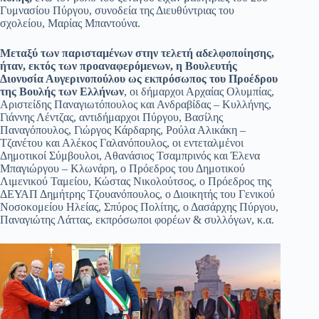
Γυμνασίου Πύργου, συνοδεία της Διευθύντριας του
σχολείου, Μαρίας Μπαντούνα.
Μεταξύ των παρισταμένων στην τελετή αδελφοποίησης,
ήταν, εκτός των προαναφερόμενων, η Βουλευτής
Διονυσία Αυγερινοπούλου ως εκπρόσωπος του Προέδρου
της Βουλής των Ελλήνων
, οι δήμαρχοι Αρχαίας Ολυμπίας,
Αριστείδης Παναγιωτόπουλος και Ανδραβίδας – Κυλλήνης,
Γιάννης Λέντζας, αντιδήμαρχοι Πύργου, Βασίλης
Παναγόπουλος, Γιώργος Κάρδαρης, Ρούλα Αλικάκη –
Τζανέτου και Αλέκος Γαλανόπουλος, οι εντεταλμένοι
Δημοτικοί Σύμβουλοι, Αθανάσιος Τσαμπρινός και Έλενα
Μπαγιώργου – Κλωνάρη, ο Πρόεδρος του Δημοτικού
Λιμενικού Ταμείου, Κώστας Νικολούτσος, ο Πρόεδρος της
ΔΕΥΑΠ Δημήτρης Τζουανόπουλος, ο Διοικητής του Γενικού
Νοσοκομείου Ηλείας, Σπύρος Πολίτης, ο Δασάρχης Πύργου,
Παναγιώτης Λάττας, εκπρόσωποι φορέων & συλλόγων, κ.α.