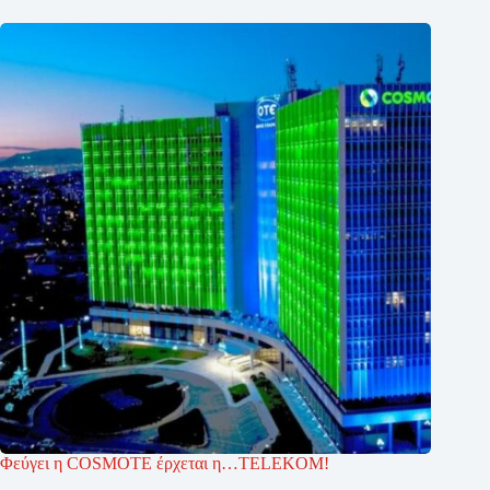
Φεύγει η COSMOTE έρχεται η…TELEKOM!