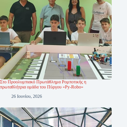
Στο Προολυμπιακό Πρωτάθλημα Ρομποτικής η
πρωταθλήτρια ομάδα του Πύργου «Py-Robo»
26 Ιουνίου, 2026