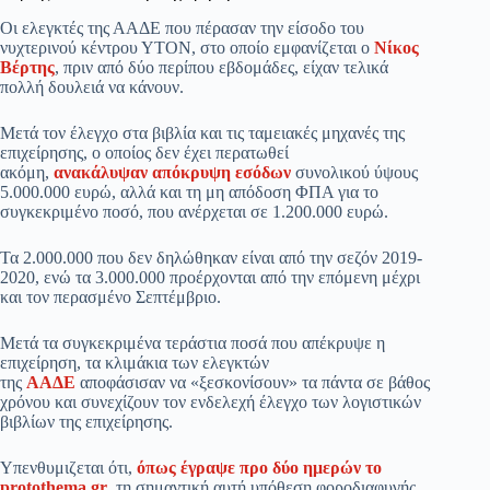
Οι ελεγκτές της ΑΑΔΕ που πέρασαν την είσοδο του
νυχτερινού κέντρου ΥΤΟΝ, στο οποίο εμφανίζεται ο
Νίκος
Βέρτης
, πριν από δύο περίπου εβδομάδες, είχαν τελικά
πολλή δουλειά να κάνουν.
Μετά τον έλεγχο στα βιβλία και τις ταμειακές μηχανές της
επιχείρησης, ο οποίος δεν έχει περατωθεί
ακόμη,
ανακάλυψαν απόκρυψη εσόδων
συνολικού ύψους
5.000.000 ευρώ, αλλά και τη μη απόδοση ΦΠΑ για το
συγκεκριμένο ποσό, που ανέρχεται σε 1.200.000 ευρώ.
Τα 2.000.000 που δεν δηλώθηκαν είναι από την σεζόν 2019-
2020, ενώ τα 3.000.000 προέρχονται από την επόμενη μέχρι
και τον περασμένο Σεπτέμβριο.
Μετά τα συγκεκριμένα τεράστια ποσά που απέκρυψε η
επιχείρηση, τα κλιμάκια των ελεγκτών
της
ΑΑΔΕ
αποφάσισαν να «ξεσκονίσουν» τα πάντα σε βάθος
χρόνου και συνεχίζουν τον ενδελεχή έλεγχο των λογιστικών
βιβλίων της επιχείρησης.
Υπενθυμιζεται ότι,
όπως έγραψε προ δύο ημερών το
protothema.gr
,
τη σημαντική αυτή υπόθεση φοροδιαφυγής