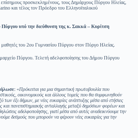
 επίσημους προσκεκλημένους, τους Δημάρχους Πύργου Ηλείας,
arino και τέλος τον Πρόεδρο του Ελληνοϊταλικού
Πύργου υπό την διεύθυνση της κ. Σακκά – Κυρίτση
ι μαθητές του 2ου Γυμνασίου Πύργου στον Πύργο Ηλείας.
Δημαρχείο Πύργου. Τελετή αδελφοποίησης του Δήμου Πύργου
 δήλωσε
: «
Πρόκειται για μια σημαντική πρωτοβουλία που
ιστικούς, οικονομικούς και άλλους τομείς που θα συμφωνηθούν
ύ των έξι δήμων, με νέες ευκαιρίες ανάπτυξης μέσα από ετήσιες
κής και πανεπιστημιακής ανταλλαγής μεταξύ δημόσιων φορέων και
δηλώσεις αδελφοποίησης, γιατί μέσα από αυτές αναδεικνύουμε την
γούμε δεσμούς που μπορούν να φέρουν νέες ευκαιρίες για την