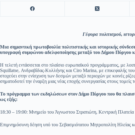
Γέφυρα πολιτισμού, ιστορ
Μια σημαντική πρωτοβουλία πολιτιστικής και ιστορικής σύνδεσ
υπογραφή συμφώνου αδελφοποίησης μεταξύ του Δήμου Πύργου και
Η τελετή εντάσσεται στο πλαίσιο ευρωπαϊκού προγράμματος, με λοιπ
Squillatse, Ανδραβίδας-Κυλλήνης και Ciro Marina, με επικεφαλής τ
στοχεύει στην ενίσχυση των δεσμών μεταξύ περιοχών με κοινές ρίζε
σηματοδοτεί την έναρξη μιας νέας εποχής συνεργασίας στους τομείς το
Το πρόγραμμα των εκδηλώσεων στον Δήμο Πύργου που θα πλαισι
ως εξής:
18:30 – 19:00: Μνημείο του Άγνωστου Στρατιώτη, Κεντρική Πλατεία
Επιμνημόσυνη δέηση υπό του Σεβασμιότατου Μητροπολίτη Ηλείας κα