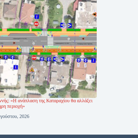
ννής: «Η ανάπλαση της Καταραχίου θα αλλάξει
ηρη περιοχή»
γούστου, 2026