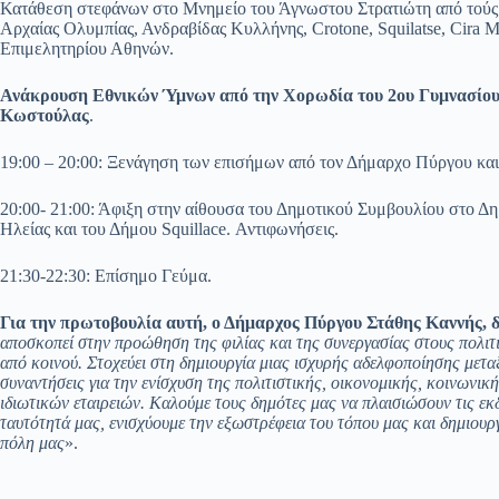
Κατάθεση στεφάνων στο Μνημείο του Άγνωστου Στρατιώτη από τούς
Αρχαίας Ολυμπίας, Ανδραβίδας Κυλλήνης, Crotone, Squilatse, Cira M
Επιμελητηρίου Αθηνών.
Ανάκρουση Εθνικών Ύμνων από την Χορωδία του 2ου Γυμνασίου 
Κωστούλας
.
19:00 – 20:00: Ξενάγηση των επισήμων από τον Δήμαρχο Πύργου κα
20:00- 21:00: Άφιξη στην αίθουσα του Δημοτικού Συμβουλίου στο 
Ηλείας και του Δήμου Squillace. Αντιφωνήσεις.
21:30-22:30: Επίσημο Γεύμα.
Για την πρωτοβουλία αυτή, ο Δήμαρχος Πύργου Στάθης Καννής,
αποσκοπεί στην προώθηση της φιλίας και της συνεργασίας στους πολιτ
από κοινού. Στοχεύει στη δημιουργία μιας ισχυρής αδελφοποίησης μεταξ
συναντήσεις για την ενίσχυση της πολιτιστικής, οικονομικής, κοινωνι
ιδιωτικών εταιρειών. Καλούμε τους δημότες μας να πλαισιώσουν τις εκ
ταυτότητά μας, ενισχύουμε την εξωστρέφεια του τόπου μας και δημιουρ
πόλη μας
».