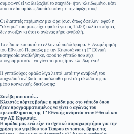
συμφωνηθεί να διεξαχθεί το παιχνίδι- ήταν κλειδωμένο, κάτι
που οι δύο ομάδες διαπίστωσαν με την άφιξη τους!
Οι διαιτητές περίμεναν μια ώρα (σ.σ. όπως όφειλαν, αφού η
“σέντρα” του ματς είχε οριστεί για τις 15:00) αλλά οι πόρτες
δεν άνοιξαν κι έτσι ο αγώνας πήρε αναβολή.
Το είδαμε και αυτό το ελληνικό ποδόσφαιρο. Η Αναμέτρηση
του Εθνικού Πειραιώς με την Κηφισιά για τη Γ’ Εθνική
κατηγορία αναβλήθηκε, αφού το γήπεδο που είχε
προγραμματιστεί να γίνει το ματς ήταν κλειδωμένο!
Η γηπεδούχος ομάδα λίγα λεπτά μετά την αναβολή του
παιχνιδιού ανέβασε το ακόλουθο post στη σελίδα της σε
μέσο κοινωνικής δικτύωσης:
Συνέβη και αυτό…
Κλειστές πόρτες βρήκε η ομάδα μας στο γήπεδο όπου
ήταν προγραμματισμένος να γίνει ο αγώνας του
πρωταθλήματος της Γ’ Εθνικής ανάμεσα στον Εθνικό και
την ΑΕ Κηφισιάς.
Η ομάδα μας ενώ είχε το σχετικό παραχωρητήριο για την
χρήση του γηπέδου του Ταύρου εν τούτοις βρήκε τις