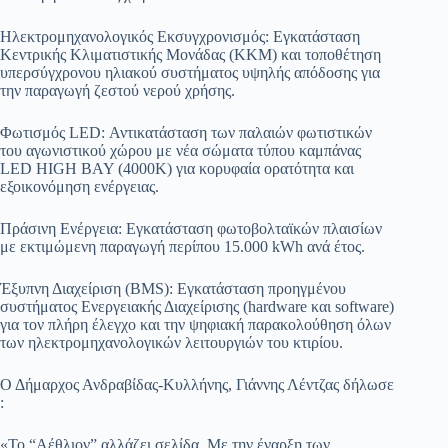
​Ηλεκτρομηχανολογικός Εκσυγχρονισμός: Εγκατάσταση
Κεντρικής Κλιματιστικής Μονάδας (ΚΚΜ) και τοποθέτηση
υπερσύγχρονου ηλιακού συστήματος υψηλής απόδοσης για
την παραγωγή ζεστού νερού χρήσης.
​Φωτισμός LED: Αντικατάσταση των παλαιών φωτιστικών
του αγωνιστικού χώρου με νέα σώματα τύπου καμπάνας
LED HIGH BAY (4000K) για κορυφαία ορατότητα και
εξοικονόμηση ενέργειας.
​Πράσινη Ενέργεια: Εγκατάσταση φωτοβολταϊκών πλαισίων
με εκτιμώμενη παραγωγή περίπου 15.000 kWh ανά έτος.
​Έξυπνη Διαχείριση (BMS): Εγκατάσταση προηγμένου
συστήματος Ενεργειακής Διαχείρισης (hardware και software)
για τον πλήρη έλεγχο και την ψηφιακή παρακολούθηση όλων
των ηλεκτρομηχανολογικών λειτουργιών του κτιρίου.
​Ο Δήμαρχος Ανδραβίδας-Κυλλήνης, Γιάννης Λέντζας δήλωσε
:
​«Το “Αέθλιον” αλλάζει σελίδα. Με την έναρξη των