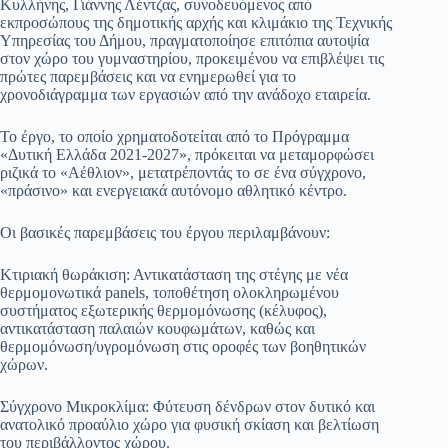
Κυλλήνης, Γιάννης Λέντζας, συνοδευόμενος από
εκπροσώπους της δημοτικής αρχής και κλιμάκιο της Τεχνικής
Υπηρεσίας του Δήμου, πραγματοποίησε επιτόπια αυτοψία
στον χώρο του γυμναστηρίου, προκειμένου να επιβλέψει τις
πρώτες παρεμβάσεις και να ενημερωθεί για το
χρονοδιάγραμμα των εργασιών από την ανάδοχο εταιρεία.
​Το έργο, το οποίο χρηματοδοτείται από το Πρόγραμμα
«Δυτική Ελλάδα 2021-2027», πρόκειται να μεταμορφώσει
ριζικά το «Αέθλιον», μετατρέποντάς το σε ένα σύγχρονο,
«πράσινο» και ενεργειακά αυτόνομο αθλητικό κέντρο.
​Οι βασικές παρεμβάσεις του έργου περιλαμβάνουν:
​Κτιριακή θωράκιση: Αντικατάσταση της στέγης με νέα
θερμομονωτικά panels, τοποθέτηση ολοκληρωμένου
συστήματος εξωτερικής θερμομόνωσης (κέλυφος),
αντικατάσταση παλαιών κουφωμάτων, καθώς και
θερμομόνωση/υγρομόνωση στις οροφές των βοηθητικών
χώρων.
​Σύγχρονο Μικροκλίμα: Φύτευση δένδρων στον δυτικό και
ανατολικό προαύλιο χώρο για φυσική σκίαση και βελτίωση
του περιβάλλοντος χώρου.