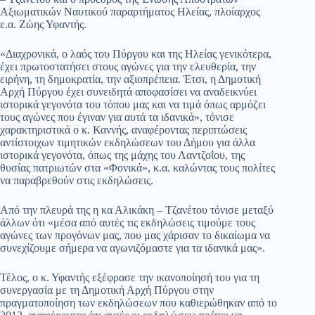
Αξιωματικών Ναυτικού παραρτήματος Ηλείας, πλοίαρχος
ε.α. Ζώης Υφαντής.
«Διαχρονικά, ο λαός του Πύργου και της Ηλείας γενικότερα,
έχει πρωτοστατήσει στους αγώνες για την ελευθερία, την
ειρήνη, τη δημοκρατία, την αξιοπρέπεια. Έτσι, η Δημοτική
Αρχή Πύργου έχει συνειδητά αποφασίσει να αναδεικνύει
ιστορικά γεγονότα του τόπου μας και να τιμά όπως αρμόζει
τους αγώνες που έγιναν για αυτά τα ιδανικά», τόνισε
χαρακτηριστικά ο κ. Καννής, αναφέροντας περιπτώσεις
αντίστοιχων τιμητικών εκδηλώσεων του Δήμου για άλλα
ιστορικά γεγονότα, όπως της μάχης του Λαντζοΐου, της
θυσίας πατριωτών στα «Φονικά», κ.α. καλώντας τους πολίτες
να παραβρεθούν στις εκδηλώσεις.
Από την πλευρά της η κα Αλικάκη – Τζανέτου τόνισε μεταξύ
άλλων ότι «μέσα από αυτές τις εκδηλώσεις τιμούμε τους
αγώνες των προγόνων μας, που μας χάρισαν το δικαίωμα να
συνεχίζουμε σήμερα να αγωνιζόμαστε για τα ιδανικά μας».
Τέλος, ο κ. Υφαντής εξέφρασε την ικανοποίησή του για τη
συνεργασία με τη Δημοτική Αρχή Πύργου στην
πραγματοποίηση των εκδηλώσεων που καθιερώθηκαν από το