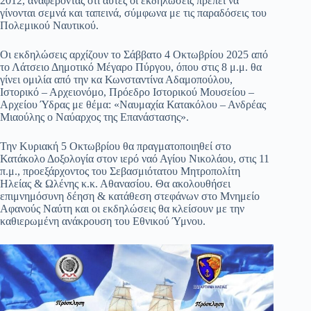
2012, αναφέροντας ότι αυτές οι εκδηλώσεις πρέπει να
γίνονται σεμνά και ταπεινά, σύμφωνα με τις παραδόσεις του
Πολεμικού Ναυτικού.
Οι εκδηλώσεις αρχίζουν το Σάββατο 4 Οκτωβρίου 2025 από
το Λάτσειο Δημοτικό Μέγαρο Πύργου, όπου στις 8 μ.μ. θα
γίνει ομιλία από την κα Κωνσταντίνα Αδαμοπούλου,
Ιστορικό – Αρχειονόμο, Πρόεδρο Ιστορικού Μουσείου –
Αρχείου Ύδρας με θέμα: «Ναυμαχία Κατακόλου – Ανδρέας
Μιαούλης ο Ναύαρχος της Επανάστασης».
Την Κυριακή 5 Οκτωβρίου θα πραγματοποιηθεί στο
Κατάκολο Δοξολογία στον ιερό ναό Αγίου Νικολάου, στις 11
π.μ., προεξάρχοντος του Σεβασμιότατου Μητροπολίτη
Ηλείας & Ωλένης κ.κ. Αθανασίου. Θα ακολουθήσει
επιμνημόσυνη δέηση & κατάθεση στεφάνων στο Μνημείο
Αφανούς Ναύτη και οι εκδηλώσεις θα κλείσουν με την
καθιερωμένη ανάκρουση του Εθνικού Ύμνου.